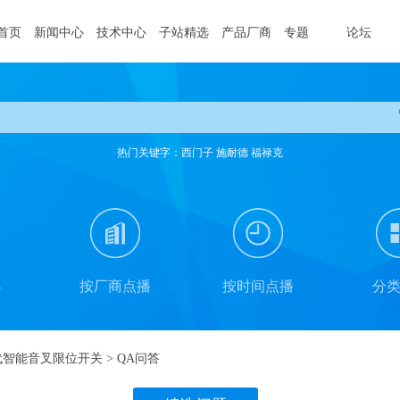
首页
新闻中心
技术中心
子站精选
产品厂商
专题
论坛
热门关键字：西门子 施耐德 福禄克
办
按厂商点播
按时间点播
分
代智能音叉限位开关
> QA问答