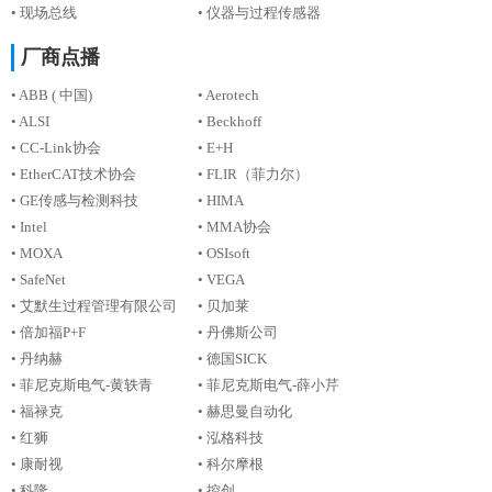
• 现场总线
• 仪器与过程传感器
厂商点播
• ABB ( 中国)
• Aerotech
• ALSI
• Beckhoff
• CC-Link协会
• E+H
• EtherCAT技术协会
• FLIR（菲力尔）
• GE传感与检测科技
• HIMA
• Intel
• MMA协会
• MOXA
• OSIsoft
• SafeNet
• VEGA
• 艾默生过程管理有限公司
• 贝加莱
• 倍加福P+F
• 丹佛斯公司
• 丹纳赫
• 德国SICK
• 菲尼克斯电气-黄轶青
• 菲尼克斯电气-薛小芹
• 福禄克
• 赫思曼自动化
• 红狮
• 泓格科技
• 康耐视
• 科尔摩根
• 科隆
• 控创