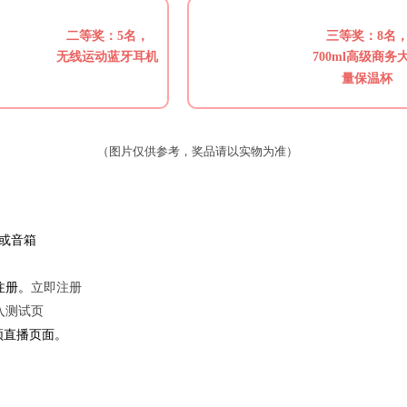
二等奖：5名，
三等奖：8名
无线运动蓝牙耳机
700ml高级商务
量保温杯
（图片仅供参考，奖品请以实物为准）
麦或音箱
注册。
立即注册
入测试页
频直播页面。